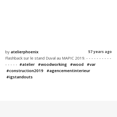
by
atelierphoenix
b
ago
57 years ago
 DE
Flashback sur le stand Duval au MAPIC 2019. - - - - - - - - - -
Hey
- - - - -
#atelier
#woodworking
#wood
#var
- -
bt
#construction2019
#agencementinterieur
#a
#igstandouts